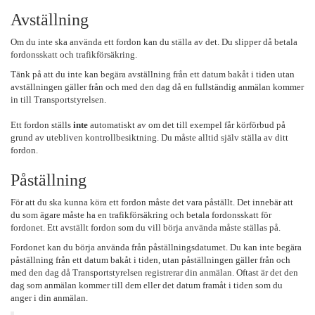
Avställning
Om du inte ska använda ett fordon kan du ställa av det. Du slipper då betala
fordonsskatt och trafikförsäkring.
Tänk på att du inte kan begära avställning från ett datum bakåt i tiden utan
avställningen gäller från och med den dag då en fullständig anmälan kommer
in till Transportstyrelsen.
Ett fordon ställs
inte
automatiskt av om det till exempel får körförbud på
grund av utebliven kontrollbesiktning. Du måste alltid själv ställa av ditt
fordon.
Påställning
För att du ska kunna köra ett fordon måste det vara påställt. Det innebär att
du som ägare måste ha en trafikförsäkring och betala fordonsskatt för
fordonet. Ett avställt fordon som du vill börja använda måste ställas på.
Fordonet kan du börja använda från påställningsdatumet. Du kan inte begära
påställning från ett datum bakåt i tiden, utan påställningen gäller från och
med den dag då Transportstyrelsen registrerar din anmälan. Oftast är det den
dag som anmälan kommer till dem eller det datum framåt i tiden som du
anger i din anmälan.