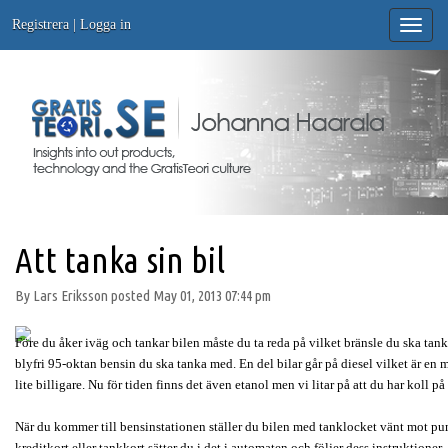
Registrera
|
Logga in
Toggle
naviga
Att tanka sin bil
By Lars Eriksson posted May 01, 2013 07:44 pm
Före du åker iväg och tankar bilen måste du ta reda på vilket bränsle du ska tan
blyfri 95-oktan bensin du ska tanka med. En del bilar går på diesel vilket är en 
lite billigare. Nu för tiden finns det även etanol men vi litar på att du har koll 
När du kommer till bensinstationen ställer du bilen med tanklocket vänt mot pu
kreditkort eller tankkort sätter du i det i automaten och följer dess instruktioner.